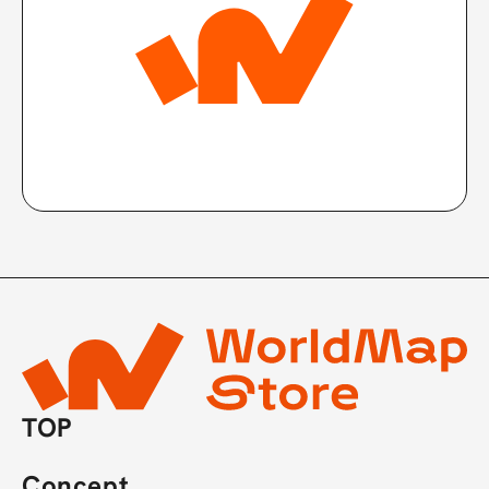
TOP
Concept