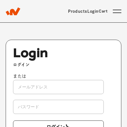
コンテ
ンツに
進む
ログイン
Products
Login
Cart
Login
ログイン
または
ログイン